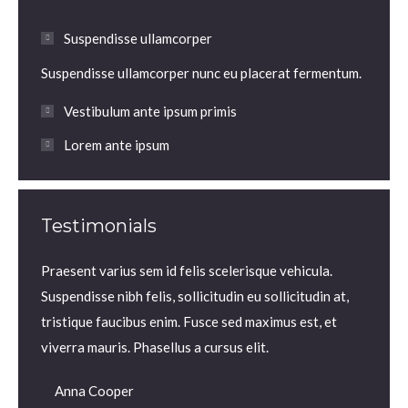
Suspendisse ullamcorper
Suspendisse ullamcorper nunc eu placerat fermentum.
Vestibulum ante ipsum primis
Lorem ante ipsum
Testimonials
m.
Praesent varius sem id felis scelerisque vehicula.
Praesen
us sem
Suspendisse nibh felis, sollicitudin eu sollicitudin at,
volutp
lis,
tristique faucibus enim. Fusce sed maximus est, et
Nam ne
 enim.
viverra mauris. Phasellus a cursus elit.
iaculis
Anna Cooper
Dian